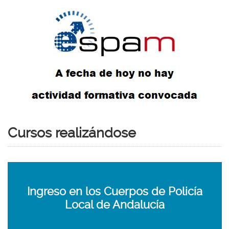
Cursos realizándose
Ingreso
en
los
Ingreso en los Cuerpos de Policía
Cuerpos
Local de Andalucía
de
Policía
Local