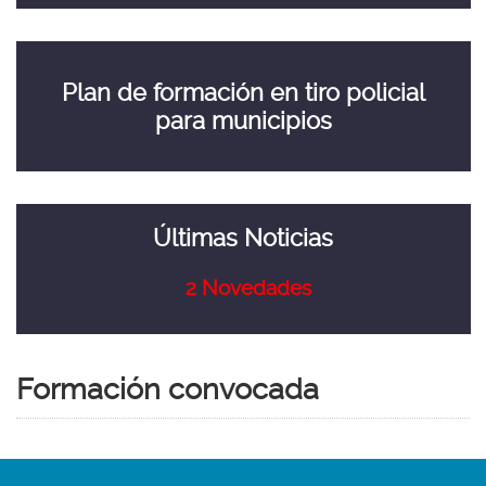
idioma
Plan
de
Plan de formación en tiro policial
formación
en
para municipios
tiro
policial
para
municipios
Últimas
-
Últimas Noticias
Noticias
-
2
Novedades
Formación convocada