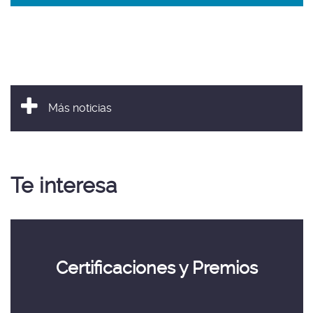
de
Andalucía
-
Más noticias
Te interesa
Certificaciones
y
Premios
Certificaciones y Premios
-