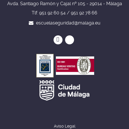
Avda. Santiago Ramón y Cajal nº 105 - 29014 - Málaga
Tlf: 951 92 60 54 / 951 92 78 66
escuelaseguridad@malaga.eu
Icono
Icono
Icono
Icono
circular
circular
de
de
facebook
twitter
Aviso Legal