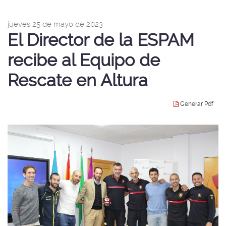
idioma
|
página
nav
de
jueves 25 de mayo de 2023
Esc
inicio
El Director de la ESPAM
de
Seg
Púb
recibe al Equipo de
Rescate en Altura
Generar Pdf