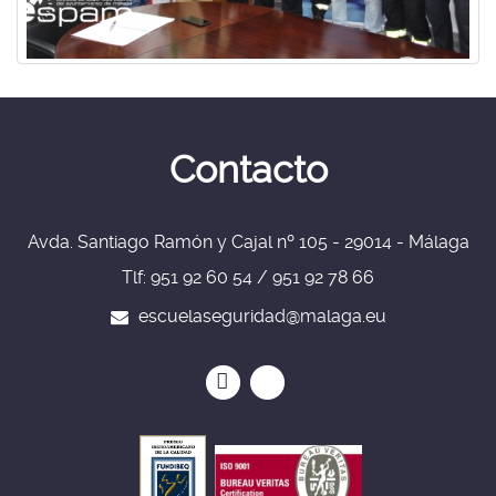
Contacto
Avda. Santiago Ramón y Cajal nº 105 - 29014 - Málaga
Tlf: 951 92 60 54 / 951 92 78 66
escuelaseguridad@malaga.eu
Icono
Icono
Icono
Icono
circular
circular
de
de
facebook
twitter