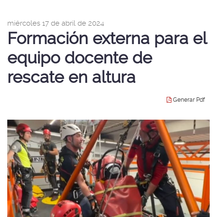
idioma
|
página
nav
de
miércoles 17 de abril de 2024
Esc
inicio
Formación externa para el
de
Seg
Púb
equipo docente de
rescate en altura
Generar Pdf