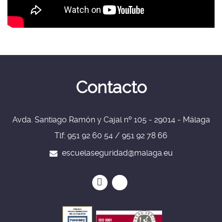
Contacto
Avda. Santiago Ramón y Cajal nº 105 - 29014 - Málaga
Tlf: 951 92 60 54 / 951 92 78 66
escuelaseguridad@malaga.eu
Icono
Icono
Icono
Icono
circular
circular
de
de
facebook
twitter