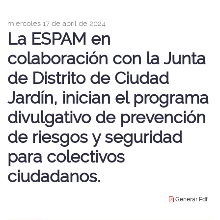
idioma
|
página
programa
nav
de
miércoles 17 de abril de 2024
Esc
inicio
divulgativo
La ESPAM en
de
Seg
de
Púb
colaboración con la Junta
prevención
de Distrito de Ciudad
de
riesgos
Jardín, inician el programa
y
divulgativo de prevención
seguridad
de riesgos y seguridad
para
para colectivos
colectivos
ciudadanos.
ciudadanos.
Generar Pdf