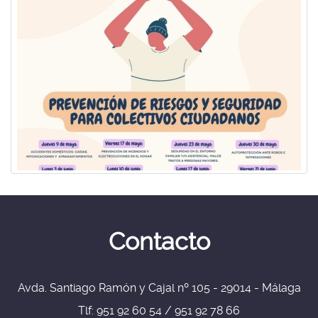
Contacto
Avda. Santiago Ramón y Cajal nº 105 - 29014 - Málaga
Tlf: 951 92 60 54 / 951 92 78 66