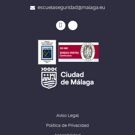
escuelaseguridad@malaga.eu
Icono
Icono
Icono
Icono
circular
circular
de
de
facebook
twitter
Aviso Legal
Política de Privacidad