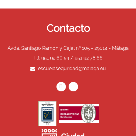
Contacto
Avda. Santiago Ramón y Cajal nº 105 - 29014 - Málaga
Tlf: 951 92 60 54 / 951 92 78 66
escuelaseguridad@malaga.eu
Icono
Icono
Icono
Icono
circular
circular
de
de
facebook
twitter