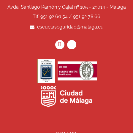
Avda. Santiago Ramón y Cajal nº 105 - 29014 - Málaga
Tlf: 951 92 60 54 / 951 92 78 66
escuelaseguridad@malaga.eu
Icono
Icono
Icono
Icono
circular
circular
de
de
facebook
twitter