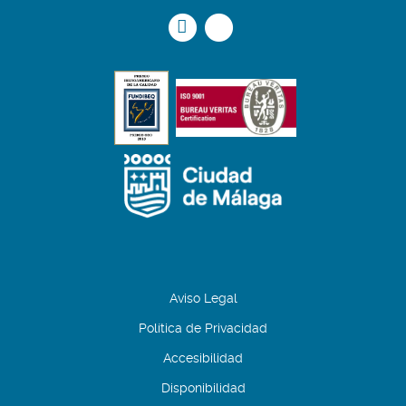
Icono
Icono
Icono
Icono
circular
circular
de
de
facebook
twitter
Aviso Legal
Política de Privacidad
Accesibilidad
Disponibilidad