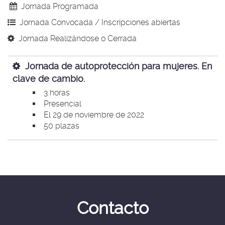
idioma
Jornada Programada
Jornada Convocada / Inscripciones abiertas
Jornada Realizándose o Cerrada
Jornada de autoprotección para mujeres. En
clave de cambio.
3 horas
Presencial
El 29 de noviembre de 2022
50 plazas
Contacto