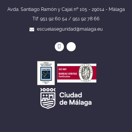
Avda. Santiago Ramón y Cajal nº 105 - 29014 - Málaga
Tlf: 951 92 60 54 / 951 92 78 66
escuelaseguridad@malaga.eu
Icono
Icono
Icono
Icono
circular
circular
de
de
facebook
twitter