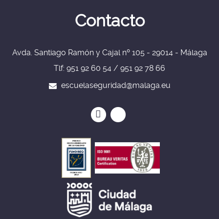
Contacto
Avda. Santiago Ramón y Cajal nº 105 - 29014 - Málaga
Tlf: 951 92 60 54 / 951 92 78 66
escuelaseguridad@malaga.eu
Icono
Icono
Icono
Icono
circular
circular
de
de
facebook
twitter