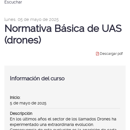
idioma
Escuchar
gen
página
|
de
nav
inicio
lunes, 05 de mayo de 2025
Esc
Normativa Básica de UAS
de
Seg
Púb
(drones)
Descargar pdf
Inicio:
5 de mayo de 2025
Descripción
En los últimos años el sector de los llamados Drones ha
experimentado una extraordinaria evolución.
Consecuencia de esta evolución es la aparición de cada